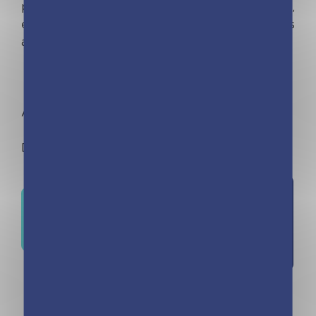
princesse Olga, les comtesses et les marquises,
elle y vivent les plus merveilleuses des
aventures !
En bonus : un joli poster des trois princesses.
À lire seul…ou accompagné.
Dés 4 ans
Ajouter
Où trouver ce livre ?
à la liste
d'envies