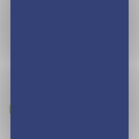
Animal Style –
Lili Trop Stylée –
Journal intime
Sauvons le
Cheval 2020
collège Dalì ! –
Tome 18
Rejoignez-nous sur
Instagram !