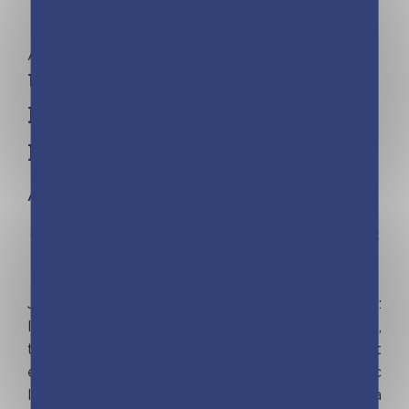
Aucune catégorie
Une, deux, trois princesses –
Mes merveilleuses histoires de
princesses – Ed 2018
À partir de 4 ans
6 histoires merveilleuses et pétillantes, à lire et
à relire !
Jade, Manon et Léa partagent un secret :
lorsqu'elles prononcent la formule Une, deux,
trois, Princesses à tout-va, elles se retrouvent
en un instant au royaume des princesses. Avec
la licorne postière, le chevalier de Santrouille, la