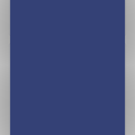
Publié le 8 janvier 2026
Coronavirus disease 2026
mostbet
Publié le 2 janvier 2026
İnnovasiya və texnologiyanın
kəsişdiyi nöqtə olan Mostbet Casino