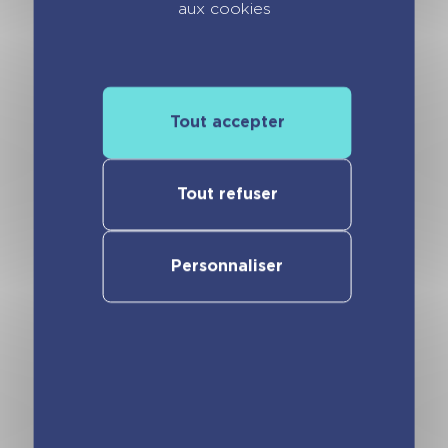
mois
aux cookies
Minimiki – Mon puzzle Emma
en France
Tout accepter
Minimiki
: découvre le monde avec les
petits puzzles à collectionner ! Dans une
jolie boîte colorée, votre enfant trouvera un
Tout refuser
puzzle de 54 pièces à réaliser. Une fois
reconstitué, il découvrira une scène pleine
de vie d’Emma au cœur de la France. Un
Personnaliser
puzzle à faire et refaire, avec des pièces
adaptées à l’âge et un guide pour les
débutants : à l’intérieur, un poster à taille
réelle servant de modèle et un motif sur
tous les bords pour guider l’enfant. Une
activité idéale pour initier votre enfant à la
découverte tout en travaillant sa