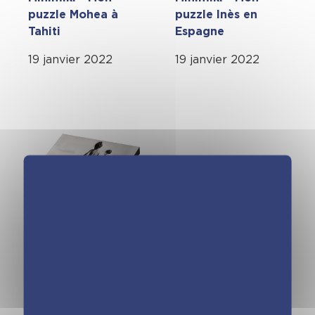
puzzle Mohea à
puzzle Inès en
Tahiti
Espagne
19 janvier 2022
19 janvier 2022
Calendrier photos
2023 Robert
Doisneau -
L'Année à Bloc (de
janv. à déc. 2023)