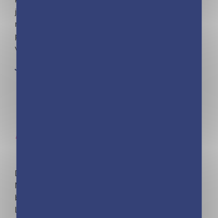
jeunes filles talentueuses venues des 4 coins du
monde qui vont vivre des aventures
passionnantes. Et surtout, devenir amies pour la
vie !
Je découvre la collection
De Paris à Papeete en passant par Moscou, les
Minimiki nous font découvrir le monde, sa
beauté et la richesse des différentes cultures.
Laissez-vous surprendre par ces découvertes !