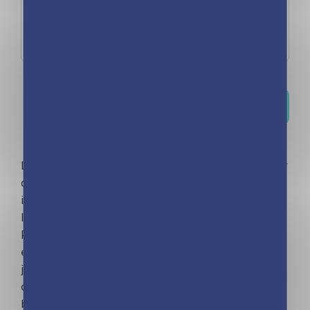
2025–2026 aralığında dominant
mövqeyini möhkəmləndirir
Découvrir toutes nos actualités
L'entreprise playBac a pour ambition de publier
des produits éducatifs, pratiques, ludiques et
innovants qui facilitent la vie des parents et de
leurs enfants.
PlayBac publie notamment des ouvrages
éducatifs tels que
Les incollables®
, des romans
jeunesse comme le best-seller
Kinra Girls
, des
calendriers chevalets « une page par jour » ou
bien encore l’organiseur Frigobloc, n°1 des