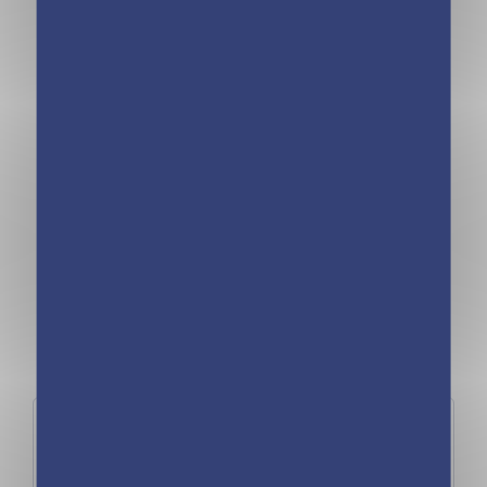
coordination, sa concentration, son sens de
l’observation et sa motricité fine.
Voir la fiche produit
Nos dernières actualités
Uncategorized