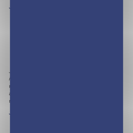
Je découvre la collection
Je joue et j’apprends ! Découvrez la marque
Les
incollables
®, l’iconique éventail questions-
réponses qui incarne l’apprentissage ludique
avec de nombreux titres adaptés à chaque
niveau scolaire.
Je découvre la collection