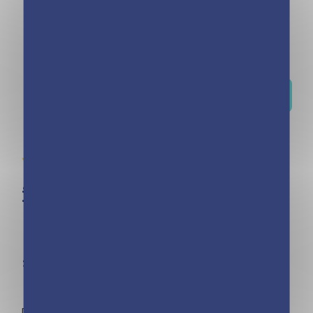
26 octobre 2022
Découvrir toutes nos nouveautés
Nos collections
incontournables
Pars à la découverte des Kinra Girls ! Ce sont 5