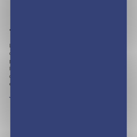
Le n°1 des calendriers familiaux ! Un calendrier
compact et maxi aimanté qui centralise le
planning de toute la famille sur le frigo et rend
la vie plus zen. Avec Frigobloc et ses nombreux
calendriers et agendas, s’organiser n’a jamais
été aussi simple !
Je découvre la collection