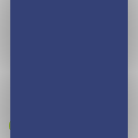
Animal Style –
Lili Trop Stylée –
Journal intime
Sauvons le
Cheval 2020
collège Dalì ! –
Tome 18
Rejoignez-nous sur
Instagram !