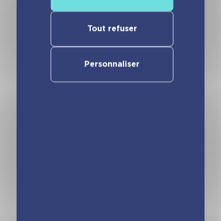
Tout refuser
Vous pourriez aimer
Personnaliser
Animal Style –
Licornes de rêve
Mes stickers
– Cartes à
chevaux
pailleter Magie
merveilleux
des fleurs