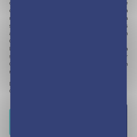
carnutes vient d’y enlever l’hôte et la maîtresse
de César, Cléopâtre : en échange de la vie de la
reine d’Egypte, les gaulois réclament la
statuette du dieu Taranis que les romains
auraient volé. Or Cléopâtre n’est jamais allée en
Gaule…
La mission des Time Explorers : retrouver la
statuette, la remettre aux Gaulois et sauver
Cléopâtre d’ici à la prochaine lune, pour enfin
rétablir le cours du temps !
Dès 9 ans.
Out of stock
Ajouter
Où trouver ce livre ?
à la liste
d'envies