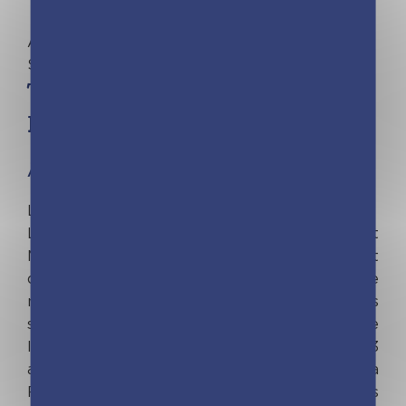
Aucune catégorie | Hélène Duchateau |
Stanislas Grimler
TIME EXPLORERS –
Enlèvement à Rome – Tome 3
À partir de 9 ans
Le machiavélique Rottwang a encore frappé.
Le professeur Mamet, qui guide Emma, Axel et
Mehdi dans leurs aventures dans le temps, est
devenu subitement amnésique. Et comble de
malchance, la machine temporelle Iana est hors
service. Par chance, ce n’est rien que le geek de
l’équipe, Axel, puisse débuguer, et les 3
adolescents se retrouvent en 46 av. J.-C., à
Rome. Il découvrent que la tribu gauloise des