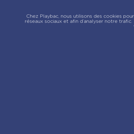
Animal Style – Ma
C
pochette féerique
e
Chez Playbac, nous utilisons des cookies pour 
réseaux sociaux et afin d’analyser notre trafi
Licornes des étoiles
Re