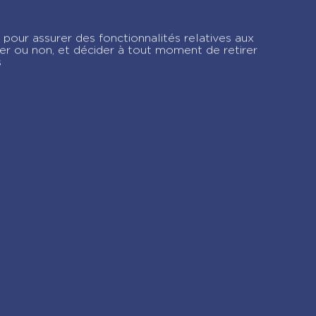
JE CREE MA MODE
LICORNE
 pour assurer des fonctionnalités relatives aux
ver ou non, et décider à tout moment de retirer
s
gram !