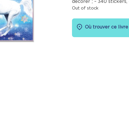
décorer ; – 340 stickers,
Out of stock
Où trouver ce livre