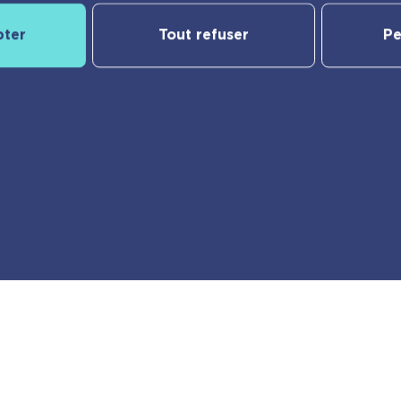
pter
Tout refuser
Pe
Notre catalogue
yBac
Nos nouveautés
Les Incollables® | Éducatif
Jeunesse
e
Frigobloc
er
Calendriers
Vie pratique
Ma liste d’envies
des cookies
© playBac Éditions