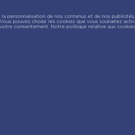
e carnet est
JE CREE MA MODE
nsorcelé
SORCIERE
la personnalisation de nos contenus et de nos publicités,
c. Vous pouvez choisir les cookies que vous souhaitez acti
votre consentement. Notre politique relative aux cookie
joignez-nous sur Insta