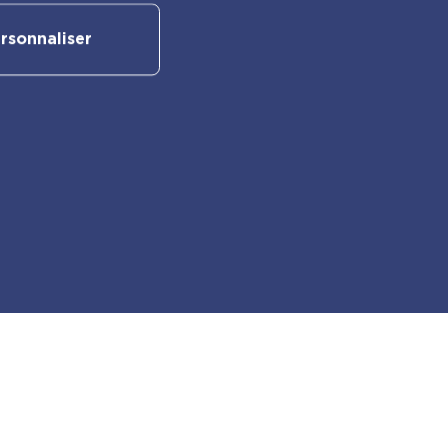
rsonnaliser
Suivez-nous sur nos réseaux
sociaux :
Retrouvez également les autres
activités PlayBac :
PlayBac Presse
Éditions spéciales