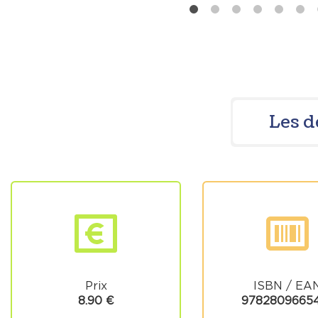
Les d
Prix
ISBN / EA
8.90 €
9782809665