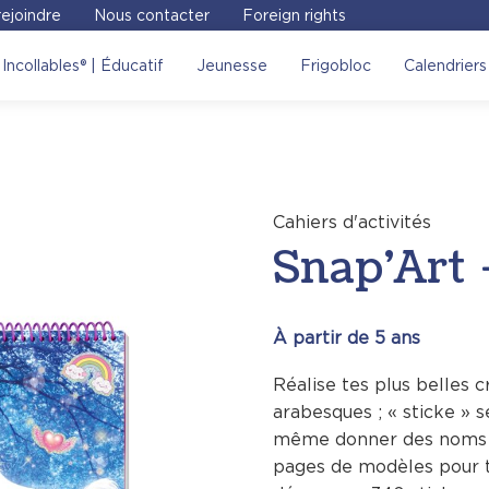
ejoindre
Nous contacter
Foreign rights
t – Licornes
, on vous
Incollables® | Éducatif
Jeunesse
Frigobloc
Calendriers
Voir sur le site
Cahiers d'activités
Snap’Art 
À partir de 5 ans
Réalise tes plus belles c
arabesques ; « sticke » s
même donner des noms à 
pages de modèles pour t’i