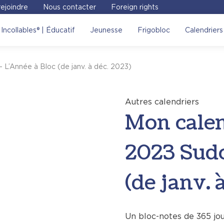
ejoindre
Nous contacter
Foreign rights
lendrier éphéméride 2023
Incollables® | Éducatif
Jeunesse
Frigobloc
Calendriers
3)
, on vous invite à visiter
L’Année à Bloc (de janv. à déc. 2023)
Voir sur le site
Autres calendriers
Mon cale
2023 Sudo
(de janv. 
Un bloc-notes de 365 jou