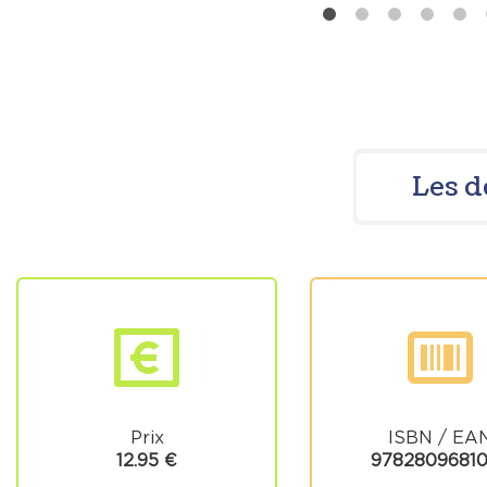
Les d
Prix
ISBN / EA
12.95 €
9782809681