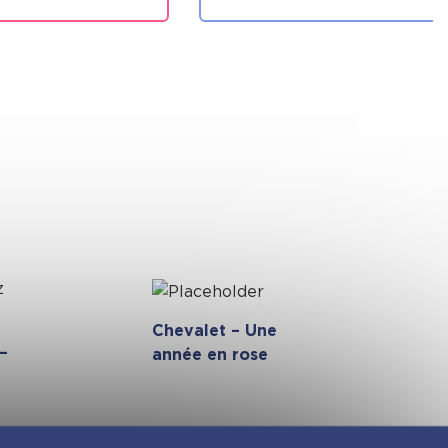
Chevalet – Une
 –
année en rose