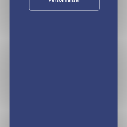
Personnaliser
Minimiki – Ma
Minimiki – Ma
pochette cartes
pochette cartes
à gratter et à
à gratter et à
colorier – Akiko
colorier – Mohea
au Japon
à Tahiti
Minimiki – Ma
Minimiki – Ma
pochette cartes
pochette cartes
à gratter et à
à gratter et à
colorier – Emma
colorier – Anouk
en France
au Groënland