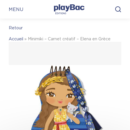
Panneau de gestion des cookies
En librairie
En ligne
MENU
Retour
En librairie
Accueil
»
Minimiki – Carnet créatif – Elena en Grèce
Pour trouver une librairie où acheter
Minimiki –
Carnet créatif – Elena en Grèce
, on vous invite à
visiter le site Place des libraires !
Place des Libraires