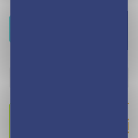
Ajouter
Où trouver ce livre ?
à la liste
d'envies
Détails
Auteurs