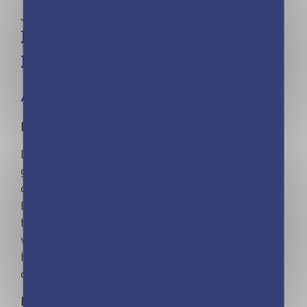
Jeunesse | Julie Camel
Minimiki – Carnet créatif –
Elena en Grèce
À partir de 4 ans
Découvre la Grèce avec Elena !
Dans ce carnet créatif, crée tes jolies poupées
grâce à de nombreuses silhouettes à colorier,
des modèles et 4 planches de stickers.
Et en plus, des infos documentaires sur les
traditions et les tenues de la Grèce : les
vêtements, l'alphabet grec, l'école, les dieux et
héros de la mythologie, l'alimentation, les
danses, les monuments antiques.
En cadeau : un joli bracelet à collectionner !