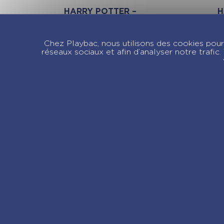
HARRY POTTER –
H
MES DECORATIONS
M
DE NOEL A
G
Chez Playbac, nous utilisons des cookies pour 
GRATTER
H
réseaux sociaux et afin d’analyser notre trafi
Re