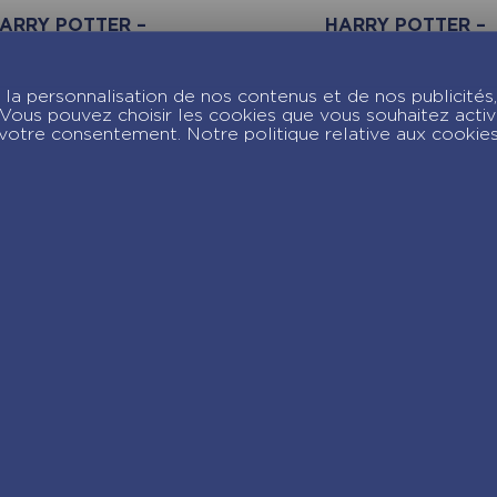
ARRY POTTER –
HARRY POTTER –
ES CARTES A
MES CARTES A
RATTER HARRY,
GRATTER SUPER
la personnalisation de nos contenus et de nos publicités,
ERMIONE, RON
SORCIER
c. Vous pouvez choisir les cookies que vous souhaitez acti
votre consentement. Notre politique relative aux cookie
joignez-nous sur Insta