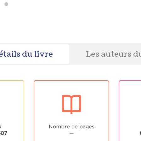
étails du livre
Les auteurs du
N
Nombre de pages
507
—