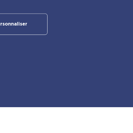
rsonnaliser
Suivez-nous sur nos réseaux
sociaux :
Retrouvez également les autres
activités PlayBac :
PlayBac Presse
Éditions spéciales