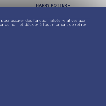
HARRY POTTER –
MON KIT DE
RENTREE A
 pour assurer des fonctionnalités relatives aux
GRATTER RETOUR
ver ou non, et décider à tout moment de retirer
A POUDLARD
s
gram !