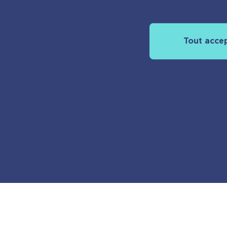
Tout acce
À propos
Découvrir pla
Nos actualités
Espace pro
Nous rejoindr
Nous contact
Foreign rights