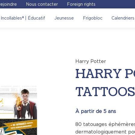
ejoindre
Nous contacter
Foreign rights
 POTTER – MES
Incollables® | Éducatif
Jeunesse
Frigobloc
Calendriers
ce des libraires !
Voir sur le site
Harry Potter
HARRY P
TATTOO
À partir de 5 ans
80 tatouages éphémères 
dermatologiquement pour