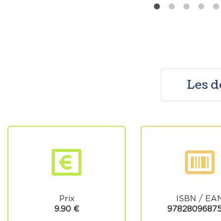
Les d
Prix
ISBN / EA
9.90 €
9782809687