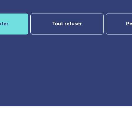
pter
Tout refuser
Pe
Notre catalogue
yBac
Nos nouveautés
Les Incollables® | Éducatif
Jeunesse
e
Frigobloc
er
Calendriers
Vie pratique
Ma liste d’envies