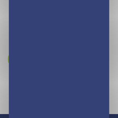
Déco vert (de
Photos à
janv. à déc.
personnaliser
2023) – édition
(de sept. 2023 à
limitée
déc. 2024)
Rejoignez-nous sur
Instagram !