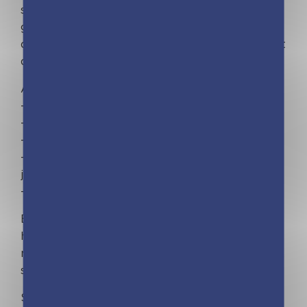
solide et mettez votre touche personnelle en y
glissant vos photos préférées ! Le planning
d'organisation par mois permet de tout noter et
de ne rien rater de la vie familiale.
Avec en bonus :
– Un bloc de listes de courses
– L'emploi du temps des enfants
– Une fiche de numéros utiles
– Des cadres photo de formats différents et de
jolis aimants pour décorer votre frigo
– Un crayon à papier
Et toujours une qualité IRRÉPROCHABLE sans
hausse de prix : maxi aimant (le + gros du
marché !), colle super forte pour tenir les blocs,
support maxi solide et finitions soignées !
S'organiser n'a jamais été aussi simple !