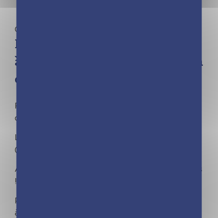
Calendriers familiaux
Frigobloc Mensuel 2025 Photos
à personnaliser (de sept. 2024 à
déc. 2025)
FRIGOBLOC©, CHOISISSEZ L'ORIGINAL ! N°1
des ventes de calendriers familiaux !
Le calendrier qui tient sur
TOUS
les frigos
(même bombés) grâce à son maxi aimant !
Avec les dates officielles des vacances scolaires
!
Planifiez tout sur 16 mois, de septembre 2024
à décembre 2025, avec ce calendrier maxi