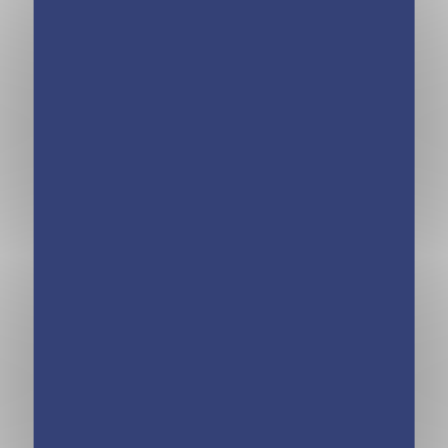
Frigobloc
Frigobloc
Mensuel 2023
Mensuel 2023
Déco bleu (de
Déco corail (de
janv. à déc.
janv. à déc.
2023) – édition
2023) – édition
limitée
limitée
Frigobloc
Frigobloc
Mensuel 2023
Mensuel 2024