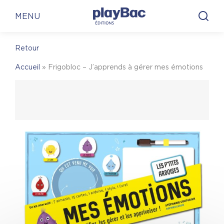
Panneau de gestion des cookies
En librairie
En ligne
MENU
Retour
En librairie
Accueil
»
Frigobloc – J’apprends à gérer mes émotions
Pour trouver une librairie où acheter
Frigobloc –
J’apprends à gérer mes émotions
, on vous invite
à visiter le site Place des libraires !
Place des Libraires