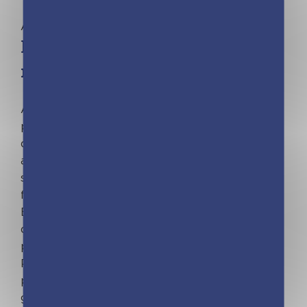
Aucune catégorie
Frigobloc – J’apprends à gérer
mes émotions
Aidez votre enfant à gérer ses émotions ! Une
planche astucieuse pour identifier ses émotions
de la journée et une boîte à outils de 30
activités pour les gérer : apaiser ses colères,
surmonter ses peurs, prendre confiance, faire
face au chagrin…
En bonus : un espace effaçable pour écrire ou
dessiner et un livret conseils à destination des
parents.
Par Stéphanie Couturier, sophrologue et
psychomotricienne, auteur à succès sur la
gestion des émotions (près de 125 000