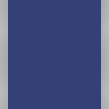
Animal Style –
Licornes de rêve
Mes stickers
– Cartes à
chevaux
pailleter Magie
merveilleux
des fleurs
Animal Style –
Lili Trop Stylée –
Journal intime
Sauvons le