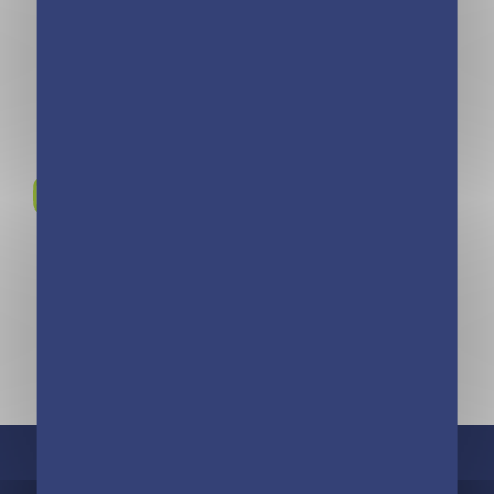
Cheval 2020
collège Dalì ! –
Tome 18
Rejoignez-nous sur
Instagram !