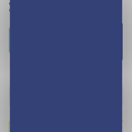
exemplaires vendus !)
Out of stock
Ajouter
Où trouver ce livre ?
à la liste
d'envies
Détails
Auteurs