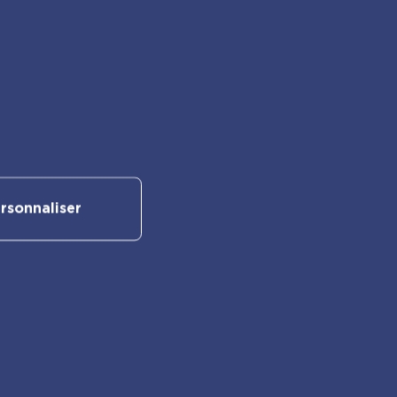
Suivez-nous sur nos réseaux
sociaux :
rsonnaliser
Retrouvez également les autres
activités PlayBac :
PlayBac Presse
Éditions spéciales