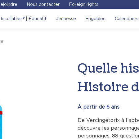
ejoindre
Nous contacter
Foreign rights
istoire – Éventail Histoire
Incollables® | Éducatif
Jeunesse
Frigobloc
Calendriers
ce des libraires !
Voir sur le site
ce
Quelle his
Histoire 
À partir de 6 ans
De Vercingétorix à l’abb
découvre les personnages
personnages, 88 question