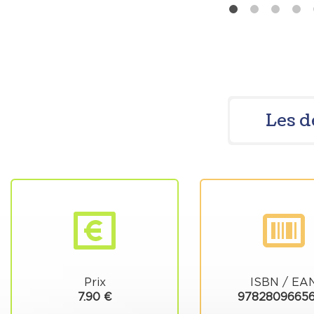
Les d
Prix
ISBN / EA
7.90 €
9782809665