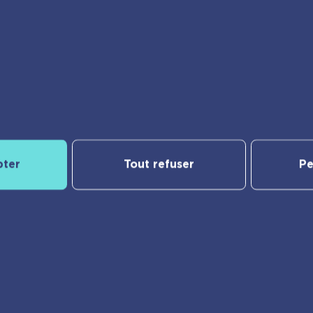
Notre catalogue
yBac
Nos nouveautés
pter
Tout refuser
Pe
Les Incollables® | Éducatif
Jeunesse
e
Frigobloc
er
Calendriers
Vie pratique
Ma liste d’envies