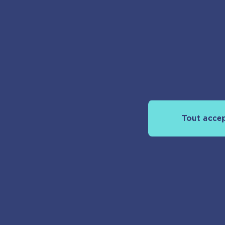
À propos
Découvrir pla
Tout acce
Nos actualités
Espace pro
Nous rejoindr
Nous contact
Foreign rights